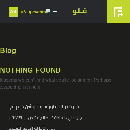
AR
EN
Blog
NOTHING FOUND
It seems we can’t find what you’re looking for. Perhaps
searching can help.
فلو اير اند باور سوليوشن ذ. م. م.
جبل علي ، المنطقة الصناعية ٢ ص. ب ١٩١٧٣١ ،
دبي ، الإمارات العربية المتحدة