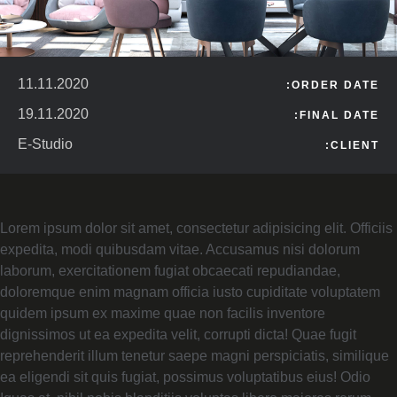
11.11.2020
ORDER DATE:
19.11.2020
FINAL DATE:
E-Studio
CLIENT:
Lorem ipsum dolor sit amet, consectetur adipisicing elit. Officiis
expedita, modi quibusdam vitae. Accusamus nisi dolorum
laborum, exercitationem fugiat obcaecati repudiandae,
doloremque enim magnam officia iusto cupiditate voluptatem
quidem ipsum ex maxime quae non facilis inventore
dignissimos ut ea expedita velit, corrupti dicta! Quae fugit
reprehenderit illum tenetur saepe magni perspiciatis, similique
ea eligendi sit quis fugiat, possimus voluptatibus eius! Odio