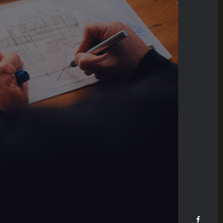
Sunset House
DECOR